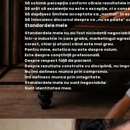
Să schimb percepția conform căreia rezultatele i
Să arăt că excelența nu este o excepție, ci o conse
Să depășesc limitele acceptate ca „normal” în este
Să înlocuiesc discursul despre ce „nu se poate” c
Standardele mele
Standardele mele nu au fost niciodată negociabil
Într-o industrie în care graba, marketingul agresiv
corect, chiar și atunci când este mai greu.
Pentru mine, estetica nu este despre volum.
Este despre conștiință profesională.
Despre respect față de pacient.
Despre rezultate construite cu disciplină, nu impr
Nu îmi definesc munca prin compromis.
Îmi definesc munca prin integritate.
Standardele mele nu sunt negociabile.
Sunt identitatea mea.