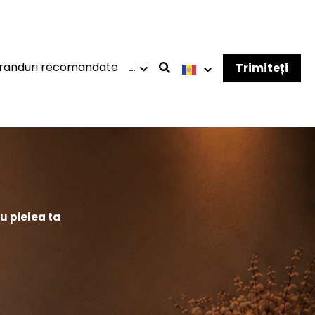
randuri recomandate
…
Trimiteți
u pielea ta