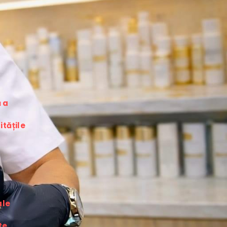
a 
tățile 
le 
e 