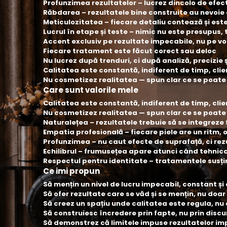
Profunzimea rezultatelor – lucrez dincolo de efect
Răbdarea – rezultatele bine construite au nevoie
Meticulozitatea – fiecare detaliu contează și este
Lucrul în etape și teste – nimic nu este presupus, 
Accent exclusiv pe rezultate impecabile, nu pe vo
Fiecare tratament este făcut corect sau deloc
Nu lucrez după trenduri, ci după analiză, precizie
Calitatea este constantă, indiferent de timp, cli
Nu cosmetizez realitatea — spun clar ce se poate 
Care sunt valorile mele
Calitatea este constantă, indiferent de timp, cli
Nu cosmetizez realitatea — spun clar ce se poate 
Naturalețea – rezultatele trebuie să se integreze f
Empatia profesională – fiecare piele are un ritm, o 
Profunzimea – nu caut efecte de suprafață, ci rez
Echilibrul – frumusețea apare atunci când tehnica
Respectul pentru identitate – tratamentele susțin
Ce imi propun
Să mențin un nivel de lucru impecabil, constant și
Să ofer rezultate care se văd și se mențin, nu d
Să creez un spațiu unde calitatea este regula, nu
Să construiesc încredere prin fapte, nu prin discu
Să demonstrez că limitele impuse rezultatelor imp