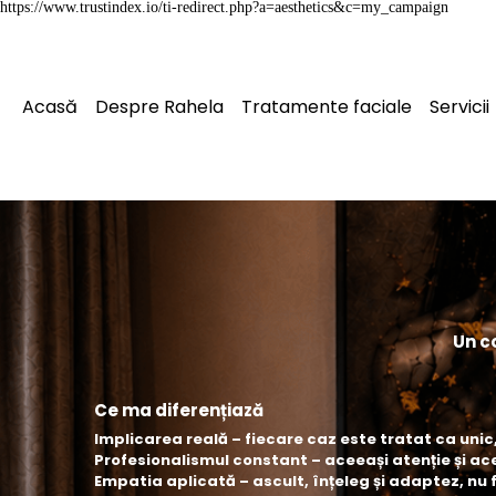
https://www.trustindex.io/ti-redirect.php?a=aesthetics&c=my_campaign
Acasă
Despre Rahela
Tratamente faciale
Servicii
Un c
Ce ma diferențiază
Implicarea reală – fiecare caz este tratat ca uni
Profesionalismul constant – aceeași atenție și ace
Empatia aplicată – ascult, înțeleg și adaptez, nu 