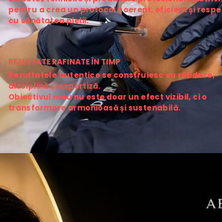
pentru a crea un protocol coerent, eficient și respe
cu sănătatea pielii.
REZULTATE RAFINATE ÎN TIMP
Rezultatele autentice se construiesc cu răbdare, 
disciplină și expertiză.
Obiectivul meu nu este doar un efect vizibil, ci o 
transformare armonioasă și sustenabilă.