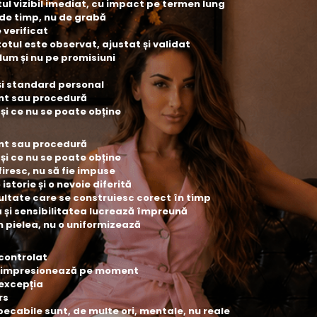
ul vizibil imediat, cu impact pe termen lung
 de timp, nu de grabă
 verificat
totul este observat, ajustat și validat
lum și nu pe promisiuni
 și standard personal
ent sau procedură
și ce nu se poate obține
ent sau procedură
și ce nu se poate obține
iresc, nu să fie impuse
istorie și o nevoie diferită
ultate care se construiesc corect în timp
 și sensibilitatea lucrează împreună
 pielea, nu o uniformizează
 controlat
oar impresionează pe moment
 excepția
rs
ecabile sunt, de multe ori, mentale, nu reale