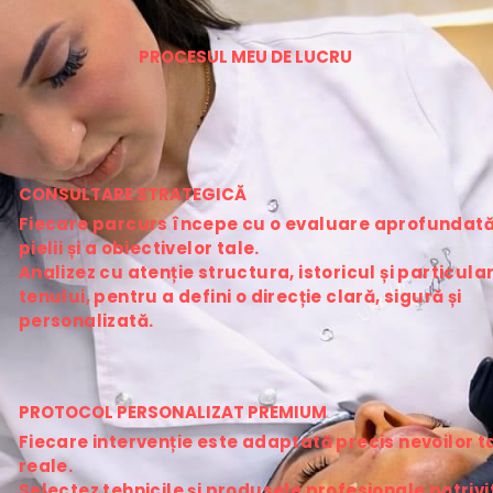
PROCESUL MEU DE LUCRU
CONSULTARE STRATEGICĂ
Fiecare parcurs începe cu o evaluare aprofundată 
pielii și a obiectivelor tale.
Analizez cu atenție structura, istoricul și particulari
tenului, pentru a defini o direcție clară, sigură și 
personalizată.
PROTOCOL PERSONALIZAT PREMIUM
Fiecare intervenție este adaptată precis nevoilor ta
reale.
Selectez tehnicile și produsele profesionale potrivit