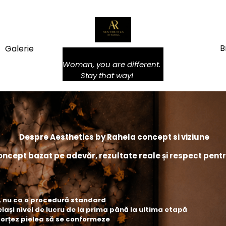
B
Galerie
Woman, you are different.
         Stay that way!  
 Despre Aesthetics by Rahela concept si viziune
oncept bazat pe adevăr, rezultate reale și respect pentr
c, nu ca o procedură standard
lași nivel de lucru de la prima până la ultima etapă
forțez pielea să se conformeze