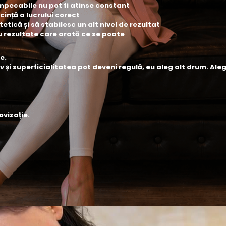
mpecabile nu pot fi atinse constant
cință a lucrului corect
tică și să stabilesc un alt nivel de rezultat
u rezultate care arată ce se poate
e.
 și superficialitatea pot deveni regulă, eu aleg alt drum. Aleg
ovizație.